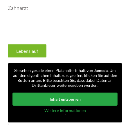
Zahnarzt
Lebenslauf
Sie sehen gerade einen Platzhalterinhalt von
Jameda
. Um
auf den eigentlichen Inhalt zuzugreifen, klicken Sie auf den
Button unten. Bitte beachten Sie, dass dabei Daten an
Drittanbieter weitergegeben werden.
Inhalt entsperren
Weitere Informationen
'
'